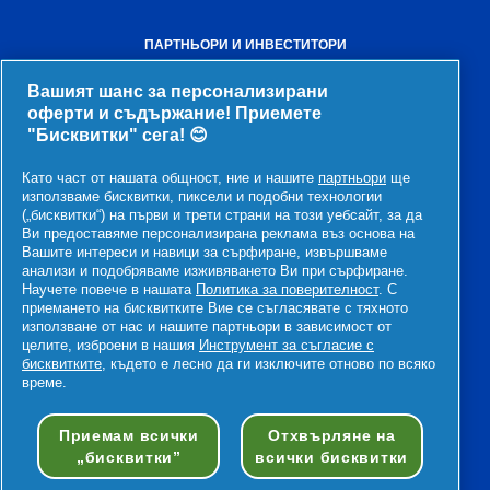
ПАРТНЬОРИ И ИНВЕСТИТОРИ
Инвеститори
Партнирайте си с нас
Доставчици
Вашият шанс за персонализирани
оферти и съдържание! Приемете
НАШАТА КОМПАНИЯ
"Бисквитки" сега! 😊
Лидерство
Структура
Политики и практики
Архив
Като част от нашата общност, ние и нашите
партньори
ще
Награди и признания
Информационна зала
използваме бисквитки, пиксели и подобни технологии
(„бисквитки“) на първи и трети страни на този уебсайт, за да
ЮРИДИЧЕСКИ
Ви предоставяме персонализирана реклама въз основа на
Вашите интереси и навици за сърфиране, извършваме
Поверителност
Срокове и условия
анализи и подобряваме изживяването Ви при сърфиране.
Научете повече в нашата
Политика за поверителност
. С
Декларация за достъпност
приемането на бисквитките Вие се съгласявате с тяхното
използване от нас и нашите партньори в зависимост от
целите, изброени в нашия
Инструмент за съгласие с
бисквитките
, където е лесно да ги изключите отново по всяко
време.
© 2026 Procter & Gamble
Приемам всички
Отхвърляне на
„бисквитки”
всички бисквитки