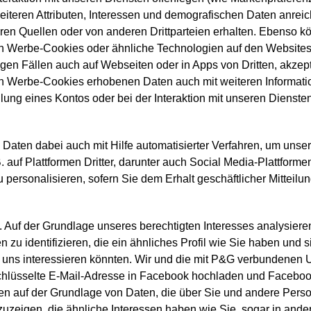
eiteren Attributen, Interessen und demografischen Daten anreich
aren Quellen oder von anderen Drittparteien erhalten. Ebenso k
en Werbe-Cookies oder ähnliche Technologien auf den Websites
gen Fällen auch auf Webseiten oder in Apps von Dritten, akzept
en Werbe-Cookies erhobenen Daten auch mit weiteren Informati
llung eines Kontos oder bei der Interaktion mit unseren Dienste
 Daten dabei auch mit Hilfe automatisierter Verfahren, um unser
. auf Plattformen Dritter, darunter auch Social Media-Plattformen
 zu personalisieren, sofern Sie dem Erhalt geschäftlicher Mitteil
. Auf der Grundlage unseres berechtigten Interesses analysiere
 zu identifizieren, die ein ähnliches Profil wie Sie haben und si
 uns interessieren könnten. Wir und die mit P&G verbundene
erschlüsselte E-Mail-Adresse in Facebook hochladen und Faceboo
 auf der Grundlage von Daten, die über Sie und andere Person
uzeigen, die ähnliche Interessen haben wie Sie, sogar in ande