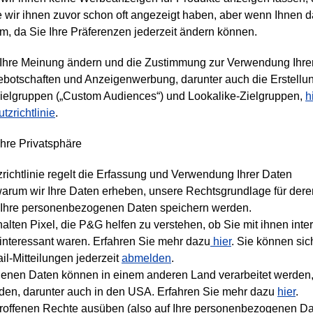
e wir ihnen zuvor schon oft angezeigt haben, aber wenn Ihnen das 
m, da Sie Ihre Präferenzen jederzeit ändern können.
 Ihre Meinung ändern und die Zustimmung zur Verwendung Ihrer
ebotschaften und Anzeigenwerbung, darunter auch die Erstellu
Zielgruppen („Custom Audiences“) und Lookalike-Zielgruppen,
h
tzrichtlinie
.
 Ihre Privatsphäre
richtlinie regelt die Erfassung und Verwendung Ihrer Daten
warum wir Ihre Daten erheben, unsere Rechtsgrundlage für der
n Ihre personenbezogenen Daten speichern werden.
alten Pixel, die P&G helfen zu verstehen, ob Sie mit ihnen int
e interessant waren. Erfahren Sie mehr dazu
hier
. Sie können si
l-Mitteilungen jederzeit
abmelden
.
enen Daten können in einem anderen Land verarbeitet werden,
den, darunter auch in den USA. Erfahren Sie mehr dazu
hier
.
troffenen Rechte ausüben (also auf Ihre personenbezogenen Dat