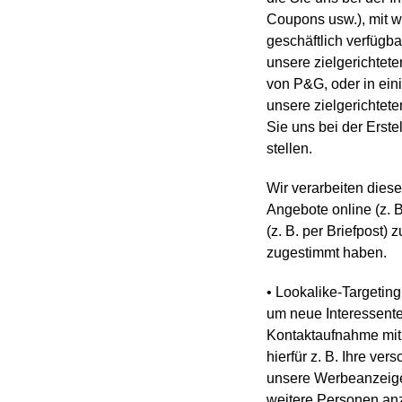
Coupons usw.), mit w
geschäftlich verfügb
unsere zielgerichtet
von P&G, oder in eini
unsere zielgerichtet
Sie uns bei der Erste
stellen.
Wir verarbeiten diese
Angebote online (z. B
(z. B. per Briefpost)
zugestimmt haben.
• Lookalike-Targeting
um neue Interessenten
Kontaktaufnahme mit
hierfür z. B. Ihre v
unsere Werbeanzeigen
weitere Personen anz