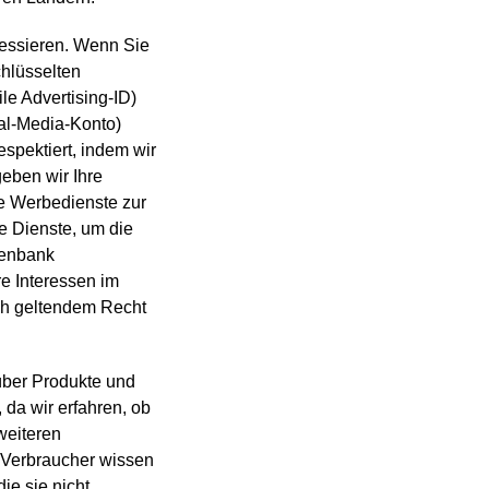
essieren. Wenn Sie
chlüsselten
e Advertising-ID)
al-Media-Konto)
espektiert, indem wir
eben wir Ihre
ne Werbedienste zur
e Dienste, um die
tenbank
re Interessen im
ach geltendem Recht
über Produkte und
da wir erfahren, ob
weiteren
 Verbraucher wissen
ie sie nicht