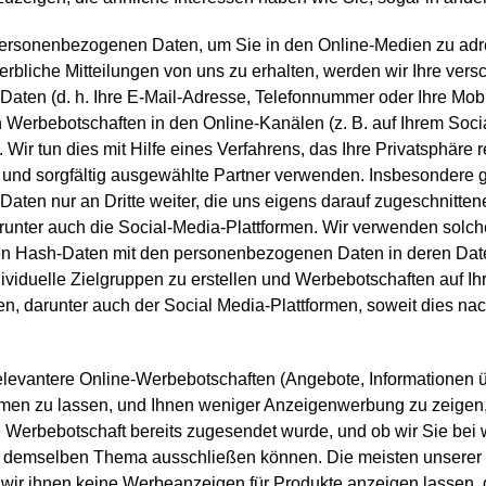
personenbezogenen Daten, um Sie in den Online-Medien zu adr
erbliche Mitteilungen von uns zu erhalten, werden wir Ihre vers
ten (d. h. Ihre E-Mail-Adresse, Telefonnummer oder Ihre Mobil
Werbebotschaften in den Online-Kanälen (z. B. auf Ihrem Soci
ir tun dies mit Hilfe eines Verfahrens, das Ihre Privatsphäre r
 und sorgfältig ausgewählte Partner verwenden. Insbesondere g
ten nur an Dritte weiter, die uns eigens darauf zugeschnitte
arunter auch die Social-Media-Plattformen. Wir verwenden solch
en Hash-Daten mit den personenbezogenen Daten in deren Da
ividuelle Zielgruppen zu erstellen und Werbebotschaften auf Ih
en, darunter auch der Social Media-Plattformen, soweit dies n
 relevantere Online-Werbebotschaften (Angebote, Informationen 
en zu lassen, und Ihnen weniger Anzeigenwerbung zu zeigen, 
 Werbebotschaft bereits zugesendet wurde, und ob wir Sie bei 
 demselben Thema ausschließen können. Die meisten unserer
 wir ihnen keine Werbeanzeigen für Produkte anzeigen lassen, d