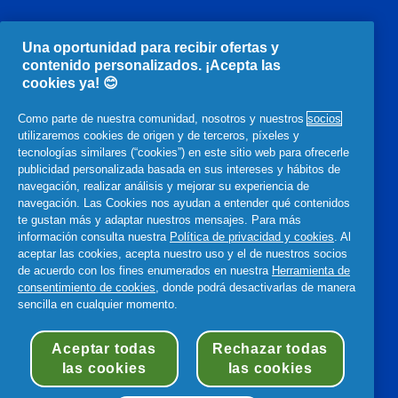
SOCIOS E INVERSORES
Una oportunidad para recibir ofertas y
Inversores
Asóciate con nosotros
Proveedores
contenido personalizados. ¡Acepta las
cookies ya! 😊
NUESTRA EMPRESA
Como parte de nuestra comunidad, nosotros y nuestros
socios
Liderazgo
Estructura y Gobierno
Políticas y prácticas
utilizaremos cookies de origen y de terceros, píxeles y
Archivo
Premios y reconocimiento
tecnologías similares (“cookies”) en este sitio web para ofrecerle
publicidad personalizada basada en sus intereses y hábitos de
navegación, realizar análisis y mejorar su experiencia de
INFORMACIÓN LEGAL
navegación. Las Cookies nos ayudan a entender qué contenidos
Privacidad
Términos y condiciones
te gustan más y adaptar nuestros mensajes. Para más
información consulta nuestra
Política de privacidad y cookies
. Al
Declaración de accesibilidad
aceptar las cookies, acepta nuestro uso y el de nuestros socios
de acuerdo con los fines enumerados en nuestra
Herramienta de
consentimiento de cookies
, donde podrá desactivarlas de manera
sencilla en cualquier momento.
© 2026 Procter & Gamble
Aceptar todas
Rechazar todas
las cookies
las cookies