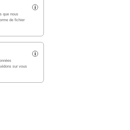
i
s que nous
rme de fichier
i
données
sédons sur vous