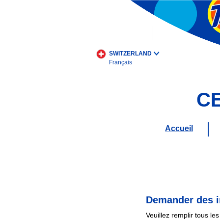
Skip
to
main
content
SWITZERLAND
Français
C
Accueil
Demander des i
Veuillez remplir tous le