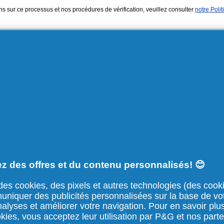
ns sur ce processus et nos procédures de vérification, veuillez consulter
notre Polit
NOUS CONTACTER
ESTISSEURS
NOTRE ENTREPRISE
MENTIONS LÉGALES
z des offres et du contenu personnalisés! 😊
Équipe dirigeante
Mentions légales
des cookies, des pixels et autres technologies (des cooki
Structure et gouvernance
Notification de confident
uniquer des publicités personnalisées sur la base de vo
analyses et améliorer votre navigation. Pour en savoir plu
Politiques et pratiques
Conditions d’utilisation
kies, vous acceptez leur utilisation par P&G et nos part
Archives
Déclaration d'accessibil