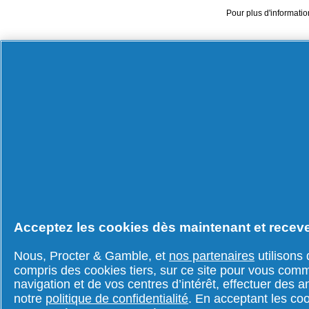
Pour plus d'informatio
PARTENAIRES ET INV
Acceptez les cookies dès maintenant et receve
Investisseurs
Nous, Procter & Gamble, et
nos partenaires
utilisons 
Devenez partenaire
compris des cookies tiers, sur ce site pour vous comm
navigation et de vos centres d’intérêt, effectuer des 
Fournisseurs
notre
politique de confidentialité
. En acceptant les coo