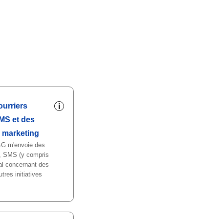
ourriers
i
MS et des
e marketing
&G m'envoie des
, SMS (y compris
al concernant des
tres initiatives