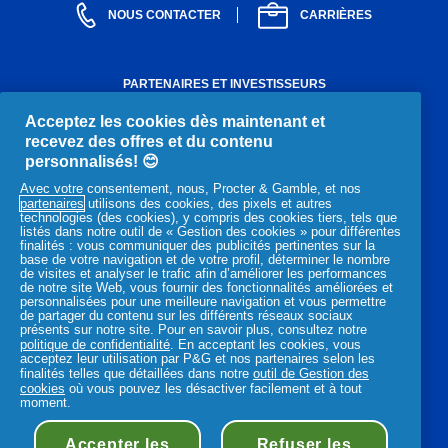
NOUS CONTACTER
CARRIÈRES
PARTENAIRES ET INVESTISSEURS
Investisseurs
Devenez partenaire
Fournisseurs
Acceptez les cookies dès maintenant et
recevez des offres et du contenu
NOTRE ENTREPRISE
personnalisés! 😊
Équipe dirigeante
Structure et gouvernance
Avec votre consentement, nous, Procter & Gamble, et nos
partenaires
utilisons des cookies, des pixels et autres
Politiques et pratiques
Archives
Prix et récompenses
technologies (des cookies), y compris des cookies tiers, tels que
listés dans notre outil de « Gestion des cookies » pour différentes
Presse
finalités : vous communiquer des publicités pertinentes sur la
base de votre navigation et de votre profil, déterminer le nombre
de visites et analyser le trafic afin d’améliorer les performances
MENTIONS LÉGALES
de notre site Web, vous fournir des fonctionnalités améliorées et
personnalisées pour une meilleure navigation et vous permettre
Mentions légales
Notification de confidentialité
de partager du contenu sur les différents réseaux sociaux
présents sur notre site. Pour en savoir plus, consultez notre
Conditions d’utilisation
Déclaration d'accessibilité
politique de confidentialité
. En acceptant les cookies, vous
acceptez leur utilisation par P&G et nos partenaires selon les
finalités telles que détaillées dans notre
outil de Gestion des
cookies
où vous pouvez les désactiver facilement et à tout
moment.
Accepter les
Refuser les