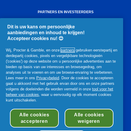
PARTNERS EN INVESTEERDERS
Investeerders
Word onze partner
Leveranciers
Dit is uw kans om persoonlijke
aanbiedingen en inhoud te krijgen!
ONS BEDRIJF
Accepteer cookies nu! 😊
Leiderschap
Structuur en bestuur
Beleid en praktijken
Archief
Prijzen en erkenning
Pers
Wij, Procter & Gamble, en onze
partners
gebruiken eerstepartij en
derdepartij cookies, pixels en vergelijkbare technologieën
('cookies') op deze website om u persoonlijke advertenties aan te
JURIDISCH
bieden op basis van uw interesses en browsegedrag, om
Privacy
Algemene voorwaarden
analyses uit te voeren en om uw browse-ervaring te verbeteren.
Lees meer in ons
Privacybeleid
. Door de cookies te accepteren
Toegankelijkheidsverklaring
gaat u akkoord met het gebruik ervan door ons en onze partners
volgens de doeleinden die worden vermeld in onze
tool voor het
beheer van cookies
, waar u eenvoudig op elk moment cookies
kunt uitschakelen.
© 2026 Procter & Gamble
Alle cookies
Alle cookies
accepteren
weigeren