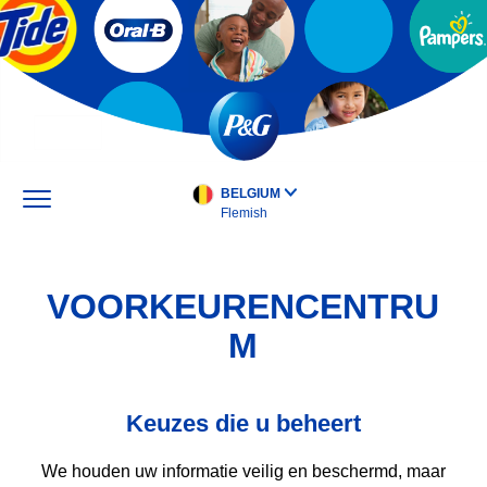
Skip
to
main
content
BELGIUM
Flemish
VOORKEURENCENTRU
M
Keuzes die u beheert
We houden uw informatie veilig en beschermd, maar