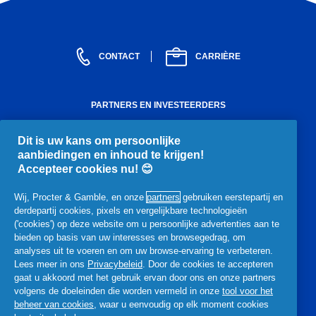
CONTACT
CARRIÈRE
PARTNERS EN INVESTEERDERS
Investeerders
Word onze partner
Leveranciers
Dit is uw kans om persoonlijke
aanbiedingen en inhoud te krijgen!
ONS BEDRIJF
Accepteer cookies nu! 😊
Leiderschap
Structuur en bestuur
Beleid en praktijken
Archief
Prijzen en erkenning
Pers
Wij, Procter & Gamble, en onze
partners
gebruiken eerstepartij en
derdepartij cookies, pixels en vergelijkbare technologieën
('cookies') op deze website om u persoonlijke advertenties aan te
JURIDISCH
bieden op basis van uw interesses en browsegedrag, om
Privacy
Algemene voorwaarden
Mijn Gegevens
analyses uit te voeren en om uw browse-ervaring te verbeteren.
Lees meer in ons
Privacybeleid
. Door de cookies te accepteren
Toegankelijkheidsverklaring
gaat u akkoord met het gebruik ervan door ons en onze partners
volgens de doeleinden die worden vermeld in onze
tool voor het
beheer van cookies
, waar u eenvoudig op elk moment cookies