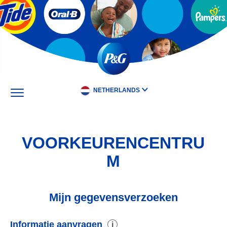
Skip
to
main
content
NETHERLANDS
VOORKEURENCENTRU
M
Mijn gegevensverzoeken
Informatie aanvragen
i