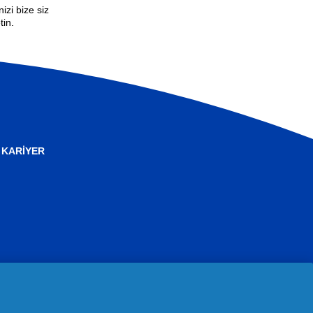
izi bize siz
tin.
KARIYER
i