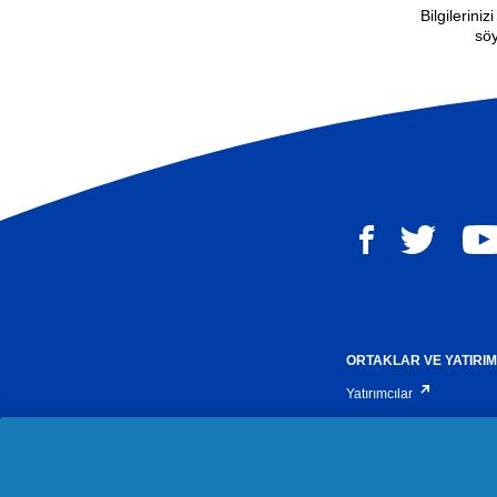
Bilgilerini
söy
ORTAKLAR VE YATIRI
Yatırımcılar
Bizimle Ortak Olun
Tedarikçilerimiz