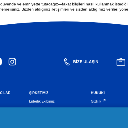
zi güvende ve emniyette tutacağız—fakat bilgileri nasıl kullanmak istediğin
lemelisiniz. Bizden aldığınız iletişimleri ve sizden aldığımız verileri yöne
BIZE ULAŞIN
MCILAR
ŞİRKETİMİZ
HUKUKI
Liderlik Ekibimiz
Gizlilik
Şirket Yapımız ve Yönetimimiz
Hüküm ve Koşullar
Politikalarımız ve Uygulamalarımız
Bilgi Toplumu Hizmetler
Arşiv
Erişilebilirlik Bildirimi