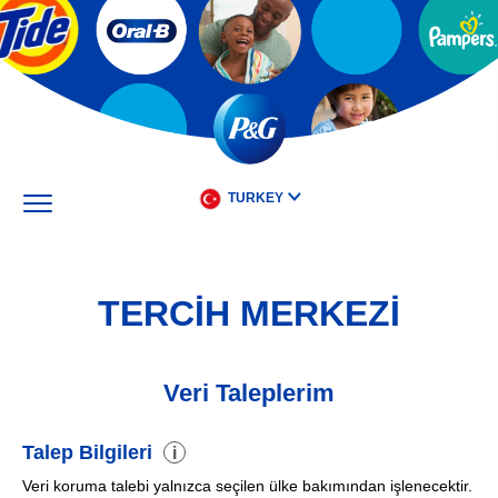
Skip
to
main
content
TURKEY
TERCİH MERKEZİ
Veri Taleplerim
Talep Bilgileri
i
Veri koruma talebi yalnızca seçilen ülke bakımından işlenecektir.