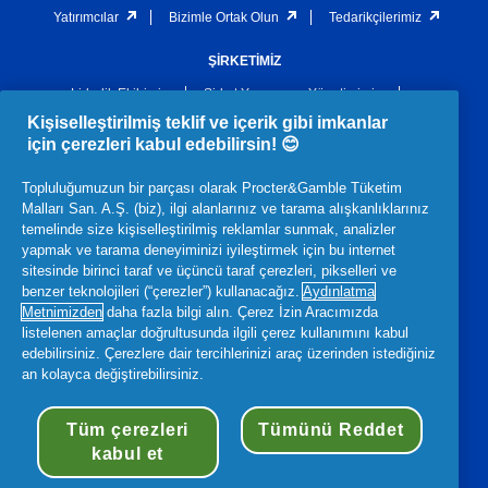
Yatırımcılar
Bizimle Ortak Olun
Tedarikçilerimiz
ŞİRKETİMİZ
Liderlik Ekibimiz
Şirket Yapımız ve Yönetimimiz
Kişiselleştirilmiş teklif ve içerik gibi imkanlar
Politikalarımız ve Uygulamalarımız
Arşiv
için çerezleri kabul edebilirsin! 😊
2021 P&G Türkiye Kurumsal Vatandaşlık Raporu
Topluluğumuzun bir parçası olarak Procter&Gamble Tüketim
Ödüllerimiz ve Bilinirliğimiz
Malları San. A.Ş. (biz), ilgi alanlarınız ve tarama alışkanlıklarınız
temelinde size kişiselleştirilmiş reklamlar sunmak, analizler
HUKUKI
yapmak ve tarama deneyiminizi iyileştirmek için bu internet
Gizlilik
Hüküm ve Koşullar
Bilgi Toplumu Hizmetleri
sitesinde birinci taraf ve üçüncü taraf çerezleri, pikselleri ve
benzer teknolojileri (“çerezler”) kullanacağız.
Aydınlatma
Erişilebilirlik Bildirimi
Metnimizden
daha fazla bilgi alın. Çerez İzin Aracımızda
listelenen amaçlar doğrultusunda ilgili çerez kullanımını kabul
edebilirsiniz. Çerezlere dair tercihlerinizi araç üzerinden istediğiniz
an kolayca değiştirebilirsiniz.
© 2026 Procter & Gamble
Tüm çerezleri
Tümünü Reddet
kabul et